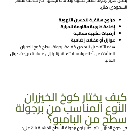
يمكن تعزيز برجولة سطح​ خشبية بإضافات تجعلها أكثر ملائمة للمناخ
السعودي، مثل:
مراوح سقفية لتحسين التهوية
إضاءة خارجية مقاومة للحرارة
أرضيات خشبية معالجة
عوازل أو مظلات إضافية
هذه التفاصيل تزيد من كفاءة برجولة سطح كوخ الخيزران
المنفَّذة من أجلك ولمساحتك لتحوّلها إلى مساحة مريحة طوال
العام.
تواصل معنا الان
كيف يختار كوخ الخيزران
النوع المناسب من برجولة
سطح من البامبو؟
في كوخ الخيزران يتم اختيار نوع برجولة السطح الخشبية بناءً على: