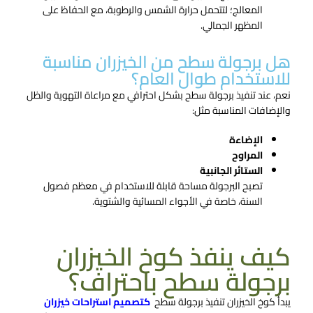
المعالج؛ لتتحمل حرارة الشمس والرطوبة، مع الحفاظ على
المظهر الجمالي.
هل برجولة سطح من الخيزران مناسبة
للاستخدام طوال العام؟
نعم، عند تنفيذ برجولة سطح بشكل احترافي مع مراعاة التهوية والظل
والإضافات المناسبة مثل:
الإضاءة
المراوح
الستائر الجانبية
تصبح البرجولة مساحة قابلة للاستخدام في معظم فصول
السنة، خاصة في الأجواء المسائية والشتوية.
كيف ينفذ كوخ الخيزران
برجولة سطح باحتراف؟
يبدأ كوخ الخيزران تنفيذ برجولة سطح​
كتصميم استراحات خيزران