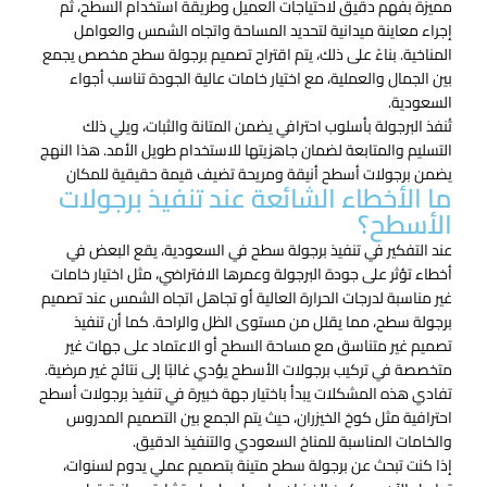
مميزة بفهم دقيق لاحتياجات العميل وطريقة استخدام السطح، ثم
إجراء معاينة ميدانية لتحديد المساحة واتجاه الشمس والعوامل
المناخية. بناءً على ذلك، يتم اقتراح تصميم برجولة سطح مخصص يجمع
بين الجمال والعملية، مع اختيار خامات عالية الجودة تناسب أجواء
السعودية.
تُنفذ البرجولة بأسلوب احترافي يضمن المتانة والثبات، ويلي ذلك
التسليم والمتابعة لضمان جاهزيتها للاستخدام طويل الأمد. هذا النهج
يضمن برجولات أسطح أنيقة ومريحة تضيف قيمة حقيقية للمكان
ما الأخطاء الشائعة عند تنفيذ برجولات
الأسطح؟
عند التفكير في تنفيذ برجولة سطح​ في السعودية، يقع البعض في
أخطاء تؤثر على جودة البرجولة وعمرها الافتراضي، مثل اختيار خامات
غير مناسبة لدرجات الحرارة العالية أو تجاهل اتجاه الشمس عند تصميم
برجولة سطح، مما يقلل من مستوى الظل والراحة. كما أن تنفيذ
تصميم غير متناسق مع مساحة السطح أو الاعتماد على جهات غير
متخصصة في تركيب برجولات الأسطح يؤدي غالبًا إلى نتائج غير مرضية.
تفادي هذه المشكلات يبدأ باختيار جهة خبيرة في تنفيذ برجولات أسطح
احترافية مثل كوخ الخيزران، حيث يتم الجمع بين التصميم المدروس
والخامات المناسبة للمناخ السعودي والتنفيذ الدقيق.
إذا كنت تبحث عن برجولة سطح متينة بتصميم عملي يدوم لسنوات،