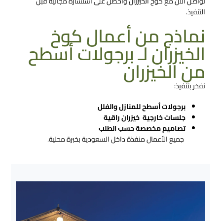
تواصل الآن مع كوخ الخيزران واحصل على استشارة مجانية قبل
التنفيذ.
نماذج من أعمال كوخ
الخيزران لـ برجولات أسطح
من الخيزران
نفخر بتنفيذ:
برجولات أسطح للمنازل والفلل
جلسات خارجية خيزران راقية
تصاميم مخصصة حسب الطلب
جميع الأعمال منفذة داخل السعودية بخبرة محلية.