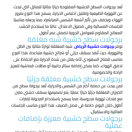
تُعد برجولات السطح الخشبية المفتوحة خيارًا مثاليًا للمنازل التي تبحث
عن التهوية الطبيعية وتقليل احتباس الحرارة. يسمح هذا النوع بمرور
الهواء ويخفف من تأثير أشعة الشمس المباشرة، مما يجعله مناسبًا
للجلسات المسائية وفي فصول الاعتدال. غالبًا ما يُستخدم الخشب
المعالج المقاوم للعوامل الجوية لضمان عمر أطول.
برجولات سطح خشبية شبه مغلقة
توفر
برجولات خشبية الرياض
شبه المغلقة توازنًا مثاليًا بين الظل
والتهوية، حيث تُنفذ بسقف جزئي أو شرائح خشبية متباعدة. هذا النوع
مناسب للمناخ السعودي لأنه يقلل من شدة الحرارة مع الحفاظ على
تدفق الهواء، كما يمكن إضافة ستائر جانبية أو مظلات قماشية لتعزيز
الراحة والخصوصية.
برجولات سطح خشبية مغلقة جزئيًا
لمن يبحث عن حماية أكبر من الشمس والحرارة، تُعد برجولة سطح من
الخيزران المغلقة جزئيًا خيارًا عمليًا. يتم تصميمها بسقف خشبي متين
مع فتحات تهوية مدروسة، مما يسمح باستخدام البرجولة لفترات
أطول خلال اليوم، خاصة في فصل الصيف. هذا النوع مناسب للجلسات
العائلية والاستقبال.
برجولات سطح خشبية معززة بإضافات
عملية