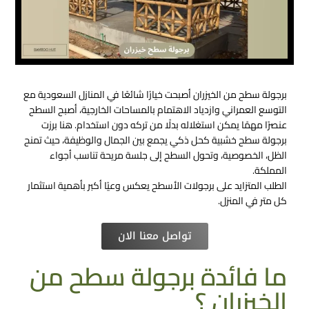
برجولة سطح​​ من الخيزران أصبحت خيارًا شائعًا في المنازل السعودية مع
التوسع العمراني وازدياد الاهتمام بالمساحات الخارجية، أصبح السطح
عنصرًا مهمًا يمكن استغلاله بدلًا من تركه دون استخدام. هنا برزت
برجولة سطح خشبية كحل ذكي يجمع بين الجمال والوظيفة، حيث تمنح
الظل، الخصوصية، وتحول السطح إلى جلسة مريحة تناسب أجواء
المملكة.
الطلب المتزايد على برجولات الأسطح يعكس وعيًا أكبر بأهمية استثمار
كل متر في المنزل.
تواصل معنا الان
ما فائدة برجولة سطح​ من
الخيزران ؟