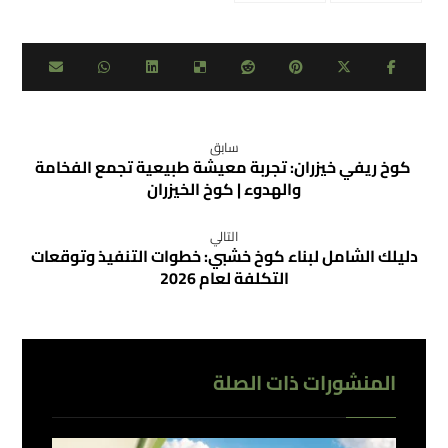
سابق
كوخ ريفي خيزران: تجربة معيشة طبيعية تجمع الفخامة
والهدوء | كوخ الخيزران
التالي
دليلك الشامل لبناء كوخ خشبي: خطوات التنفيذ وتوقعات
التكلفة لعام 2026
المنشورات ذات الصلة