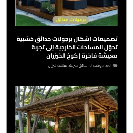
تصميمات اشكال برجولات حدائق خشبية
تحوّل المساحات الخارجية إلى تجربة
معيشة فاخرة | كوخ الخيزران
Uncategorized
,
حدائق منزلية
,
مظلات خيزران