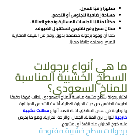
مظهرًا راقيًا للمنزل.
مساحة إضافية للجلوس أو التجمع.
مكانًا مثاليًا للجلسات المسائية وتجمُّع العائلة .
مكان مميز وغير تقليدي لاستقبال الضيوف.
كما أن وجود برجولة مصممة بذوق يرفع من القيمة العقارية
للمبنى ويمنحه طابعًا مميزًا.
ما هي أنواع برجولات
السطح الخشبية المناسبة
للمناخ السعودي؟
اختياربرجولة سطح​ خشبية مناسبة للمناخ السعودي يتطلب فهمًا دقيقًا
لطبيعة الطقس من حيث الحرارة العالية، أشعة الشمس المباشرة،
والرطوبة في بعض المناطق. لذلك تتعدد أنواع
مظلات خشبية
خارجية
لتوازن بين المتانة، الجمال، والراحة الحرارية، وهو ما يحرص
عليه كوخ الخيزران عند تنفيذ أي مشروع.
برجولات سطح خشبية مفتوحة