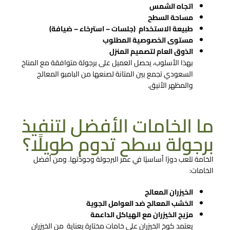
اتجاه الشمس
مساحة السطح
طبيعة الاستخدام (جلسات – استرخاء – ضيافة)
مستوى الخصوصية المطلوب
الذوق العام لتصميم المنزل
بهذا الأسلوب، يحصل العميل على برجولة متوافقة مع المناخ
السعودي تجمع بين المتانة لصنعها من البامبو المعالج
والمظهر الأنيق.
ما الخامات الأفضل لتنفيذ
برجولة سطح تدوم طويلًا؟
الخامة تلعب دورًا أساسيًا في عمر البرجولة وجودتها. ومن أفضل
الخامات:
الخيزران المعالج
الخشب المعالج ضد العوامل الجوية
مزيج الخيزران مع الهياكل الداعمة
يعتمد
كوخ الخيزران
على خامات مختارة بعناية من الخيزران