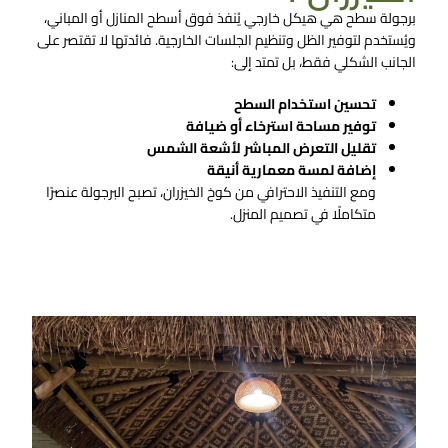
برجولة سطح هي هيكل خارجي يُنفذ فوق أسطح المنازل أو المباني،
ويُستخدم لتوفير الظل وتنظيم الجلسات الخارجية. فائدتها لا تقتصر على
الجانب الشكلي فقط، بل تمتد إلى:
تحسين استخدام السطح
توفير مساحة استرخاء أو ضيافة
تقليل التعرض المباشر لأشعة الشمس
إضافة لمسة معمارية أنيقة
ومع التنفيذ الاحترافي من كوخ الخيزران، تصبح البرجولة عنصرًا
متكاملًا في تصميم المنزل.
تواصل معنا الان