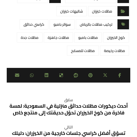
مظلات خيزران
شاليهات خيزران
تركيب مظلات بالرياض
سواتر بامبو
كراسي حدائق
كوخ الخيزران
مظلات بامبو
مظلات جاهزة
مظلات جدة
مظلات رخيصة
مظلات للمسابح
سابق
أحدث ديكورات مظلات حدائق منزلية في السعودية: لمسة
فاخرة من كوخ الخيزران تحوّل حديقتك إلى منتجع خاص
التالي
تسوّق أفضل كراسي جلسات خارجية من الخيزران: دليلك