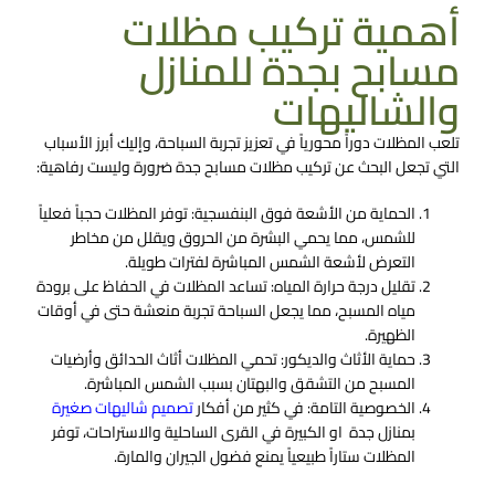
أهمية تركيب مظلات
مسابح بجدة للمنازل
والشاليهات
تلعب المظلات دوراً محورياً في تعزيز تجربة السباحة، وإليك أبرز الأسباب
التي تجعل البحث عن
تركيب مظلات مسابح جدة
ضرورة وليست رفاهية:
الحماية من الأشعة فوق البنفسجية:
توفر المظلات حجباً فعلياً
للشمس، مما يحمي البشرة من الحروق ويقلل من مخاطر
التعرض لأشعة الشمس المباشرة لفترات طويلة.
تقليل درجة حرارة المياه:
تساعد المظلات في الحفاظ على برودة
مياه المسبح، مما يجعل السباحة تجربة منعشة حتى في أوقات
الظهيرة.
حماية الأثاث والديكور:
تحمي المظلات أثاث الحدائق وأرضيات
المسبح من التشقق والبهتان بسبب الشمس المباشرة.
الخصوصية التامة:
في كثير من أفكار
تصميم شاليهات صغيرة
بمنازل جدة او الكبيرة في القرى الساحلية والاستراحات، توفر
المظلات ستاراً طبيعياً يمنع فضول الجيران والمارة.