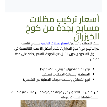
أسعار تركيب مظلات
مسابح بجدة من كوخ
الخيزران
يبحث العملاء دائماً عن
اسعار مظلات البامبو
لمسابح تناسب
ميزانياتهم. في “كوخ الخيزران”، نقدم أفضل الأسعار التنافسية في
السوق السعودي دون التنازل عن الجودة. السعر يعتمد على عدة
عوامل:
نوع الخامة (خيزران طبيعي، PVC، حديد).
المساحة الإجمالية المطلوب تغطيتها.
نوع القماش وسمكه (درجات الحماية من الشمس).
نحن نضمن لك الحصول على قيمة حقيقية مقابل مالك، مع ضمانات
رسمية شاملة لسنوات طويلة.