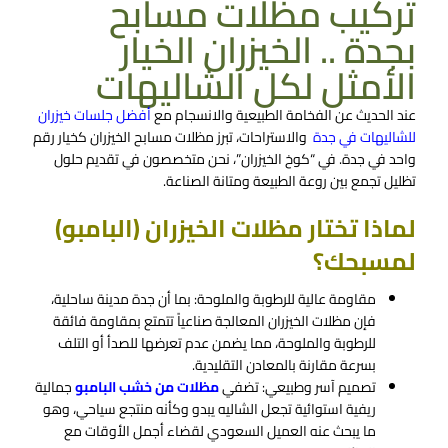
تركيب مظلات مسابح
بجدة .. الخيزران الخيار
الأمثل لكل الشاليهات
عند الحديث عن الفخامة الطبيعية والانسجام مع
أ
فضل جلسات خيزران
للشاليهات في جدة
والاستراحات، تبرز
مظلات مسابح الخيزران
كخيار رقم
واحد في جدة. في “كوخ الخيزران”، نحن متخصصون في تقديم حلول
تظليل تجمع بين روعة الطبيعة ومتانة الصناعة.
لماذا تختار مظلات الخيزران (البامبو)
لمسبحك؟
مقاومة عالية للرطوبة والملوحة:
بما أن جدة مدينة ساحلية،
فإن مظلات الخيزران المعالجة صناعياً تتمتع بمقاومة فائقة
للرطوبة والملوحة، مما يضمن عدم تعرضها للصدأ أو التلف
بسرعة مقارنة بالمعادن التقليدية.
تصميم آسر وطبيعي:
تضفي
مظلات من خشب البامبو
جمالية
ريفية استوائية تجعل الشاليه يبدو وكأنه منتجع سياحي، وهو
ما يبحث عنه العميل السعودي لقضاء أجمل الأوقات مع