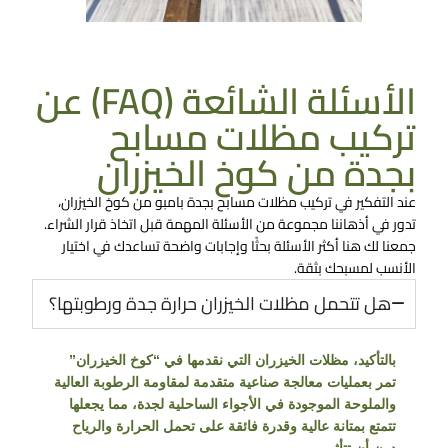
تواصل معنا الان
الأسئلة الشائعة (FAQ) عن
تركيب مظلات مسابح
بجدة من كوخ الخيزران
عند التفكير في تركيب مظلات مسابح بجدة​
بامبو من كوخ الخيزران
،
تدور في أذهاننا مجموعة من الأسئلة المهمة قبل اتخاذ قرار الشراء.
جمعنا لك هنا أكثر الأسئلة بحثًا وإجابات واضحة تساعدك في اختيار
الأنسب لمسبحك بثقة.
هل تتحمل مظلات الخيزران حرارة جدة ورطوبتها؟
بالتأكيد، مظلات الخيزران التي نقدمها في “كوخ الخيزران”
تمر بعمليات معالجة صناعية متقدمة لمقاومة الرطوبة العالية
والملوحة الموجودة في الأجواء الساحلية لجدة، مما يجعلها
تتمتع بمتانة عالية وقدرة فائقة على تحمل الحرارة والرياح
دون أن تتأثر.