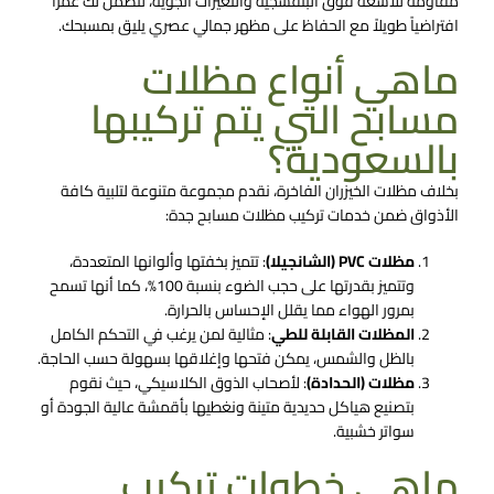
مقاومة للأشعة فوق البنفسجية والتغيرات الجوية، لتضمن لك عمراً
افتراضياً طويلاً مع الحفاظ على مظهر جمالي عصري يليق بمسبحك.
ماهي أنواع مظلات
مسابح التي يتم تركيبها
بالسعودية؟
بخلاف مظلات الخيزران الفاخرة، نقدم مجموعة متنوعة لتلبية كافة
الأذواق ضمن خدمات
تركيب مظلات مسابح جدة
:
مظلات PVC (الشانجيلا)
:
تتميز بخفتها وألوانها المتعددة،
وتتميز بقدرتها على حجب الضوء بنسبة 100%، كما أنها تسمح
بمرور الهواء مما يقلل الإحساس بالحرارة.
المظلات القابلة للطي
:
مثالية لمن يرغب في التحكم الكامل
بالظل والشمس، يمكن فتحها وإغلاقها بسهولة حسب الحاجة.
مظلات (الحدادة)
:
لأصحاب الذوق الكلاسيكي، حيث نقوم
بتصنيع هياكل حديدية متينة ونغطيها بأقمشة عالية الجودة أو
سواتر خشبية.
ماهي خطوات تركيب