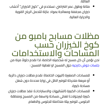
العائلة.
متانة وطول عمر افتراضي:
نستخدم في “كوخ الخيزران” أخشاب
خيزران مجففة ومعالجة بمواد عازلة لتتحمل الرياح القوية
والحرارة العالية.
مظلات مسابح بامبو من
كوخ الخيزران حسب
المساحات والاستخدامات
نحن نؤمن أن كل مسبح له شخصيته الخاصة، لذا نقدم حلولاً مرنة من
جلسات حوش خارجيه
حول المسبح او تغطية المسبح :
للمساحات الصغيرة (البيوت الخاصة): نقدم مظلات خيزران دائرية
أو مربعة متحركة لتوفير الظل في زوايا محددة دون شغل
مساحة كبيرة.
للمساحات الكبيرة (الشاليهات والاستراحات): ننفذ مظلات خيزران
كبيرة (بيرجولات) تغطي مساحة واسعة من المسبح ومنطقة
الجلوس، لتوفير بيئة متكاملة للجلوس والطعام.