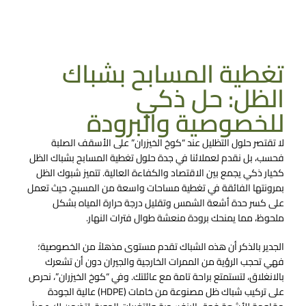
تغطية المسابح بشباك
الظل: حل ذكي
للخصوصية والبرودة
لا تقتصر حلول التظليل عند “كوخ الخيزران” على الأسقف الصلبة
فحسب، بل نقدم لعملائنا في جدة حلول تغطية المسابح بشباك الظل
كخيار ذكي يجمع بين الاقتصاد والكفاءة العالية. تتميز شبوك الظل
بمرونتها الفائقة في تغطية مساحات واسعة من المسبح، حيث تعمل
على كسر حدة أشعة الشمس وتقليل درجة حرارة المياه بشكل
ملحوظ، مما يمنحك برودة منعشة طوال فترات النهار.
الجدير بالذكر أن هذه الشباك تقدم مستوى مذهلاً من الخصوصية؛
فهي تحجب الرؤية من الممرات الخارجية والجيران دون أن تشعرك
بالانغلاق، لتستمتع براحة تامة مع عائلتك. وفي “كوخ الخيزران”، نحرص
على تركيب شباك ظل مصنوعة من خامات (HDPE) عالية الجودة