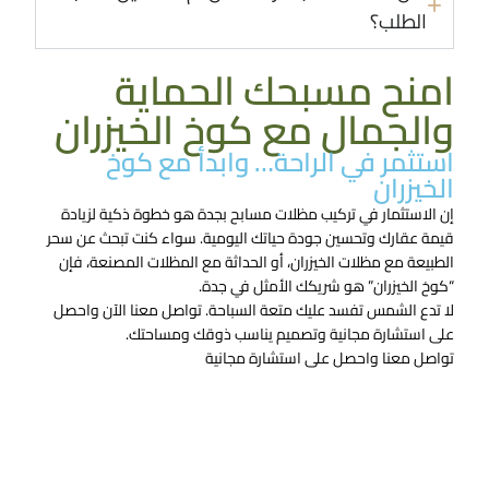
الطلب؟
امنح مسبحك الحماية
والجمال مع كوخ الخيزران
استثمر في الراحة… وابدأ مع كوخ
الخيزران
إن الاستثمار في تركيب مظلات مسابح بجدة هو خطوة ذكية لزيادة
قيمة عقارك وتحسين جودة حياتك اليومية. سواء كنت تبحث عن سحر
الطبيعة مع مظلات الخيزران، أو الحداثة مع المظلات المصنعة، فإن
“كوخ الخيزران” هو شريكك الأمثل في جدة.
لا تدع الشمس تفسد عليك متعة السباحة. تواصل معنا الآن واحصل
على استشارة مجانية وتصميم يناسب ذوقك ومساحتك.
تواصل معنا واحصل على استشارة مجانية
تواصل معنا الان