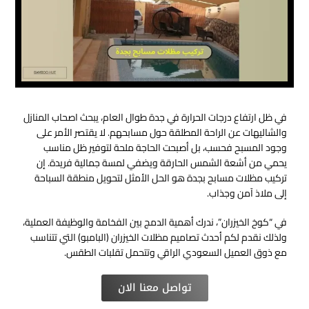
في ظل ارتفاع درجات الحرارة في جدة طوال العام، يبحث اصحاب المنازل
والشاليهات عن الراحة المطلقة حول مسابحهم. لا يقتصر الأمر على
وجود المسبح فحسب، بل أصبحت الحاجة ملحة لتوفير ظل مناسب
يحمي من أشعة الشمس الحارقة ويضفي لمسة جمالية فريدة. إن
تركيب مظلات مسابح بجدة هو الحل الأمثل لتحويل منطقة السباحة
إلى ملاذ آمن وجذاب.
في “كوخ الخيزران”، ندرك أهمية الدمج بين الفخامة والوظيفة العملية،
ولذلك نقدم لكم أحدث تصاميم مظلات الخيزران (البامبو) التي تتناسب
مع ذوق العميل السعودي الراقي وتتحمل تقلبات الطقس.
تواصل معنا الان