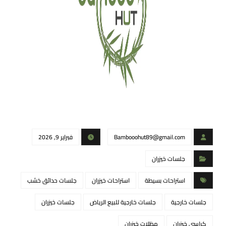
Bambooohut89@gmail.com
فبراير 9, 2026
جلسات خيزران
استراحات بسيطة
استراحات خيزران
جلسات حدائق خشب
جلسات خارجية
جلسات خارجية للبيع الرياض
جلسات خيزران
كراسي خيزران
مظلات خيزران