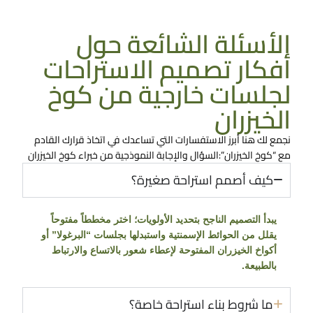
تواصل معنا الان
الأسئلة الشائعة حول
أفكار تصميم الاستراحات
لجلسات خارجية من كوخ
الخيزران
نجمع لك هنا أبرز الاستفسارات التي تساعدك في اتخاذ قرارك القادم
مع “كوخ الخيزران”:السؤال والإجابة النموذجية من خبراء كوخ الخيزران
كيف أصمم استراحة صغيرة؟
يبدأ التصميم الناجح بتحديد الأولويات؛ اختر مخططاً مفتوحاً
يقلل من الحوائط الإسمنتية واستبدلها بجلسات “البرغولا” أو
أكواخ الخيزران المفتوحة لإعطاء شعور بالاتساع والارتباط
بالطبيعة.
ما شروط بناء استراحة خاصة؟