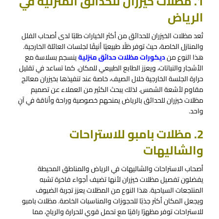
1. مظلات خيزران للحدائق المنزلية في
الرياض
تُعد مظلات الخيزران للحدائق من أكثر الخيارات طلبًا لدى أصحاب الفلل
والمنازل الخاصة، حيث توفر ظلًا طبيعيًا أنيقًا لجلسات العائلة الخارجية.
هذا النوع من
ديكورات مظلات حدائق منزلية
ينسجم بسلاسة مع
الأشجار والنباتات، ويعزز الطابع الطبيعي للمكان. كما تساعد في تقليل
حرارة الجلسة الخارجية خلال الصيف، خاصة عند تنفيذها بخيزران معالج
مقاوم لأشعة الشمس. لذلك يبحث الكثير من العملاء عن
تصميم
مظلات خيزران
للحدائق بالرياض يمنحهم خصوصية وراحة وأناقة في آنٍ
واحد.
2. مظلات بامبو للاستراحات
والشاليهات
أصحاب الاستراحات والشاليهات في الرياض والمناطق المحيطة
يفضلون تفصيل مظلات خيزران لأنها تضيف أجواء فاخرة تشبه
المنتجعات السياحية. هذا النوع من المظلات يعزز تجربة الضيوف
ويجعل المكان أكثر جذبًا للحجوزات والمناسبات الخاصة. مظلات بامبو
للاستراحات توفر مظهرًا راقيًا مع تحمل قوي للحرارة والرياح، مما