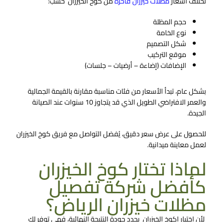
تختلف أسعار
مظلات خيزران فاخرة
من كوخ الخيزران حسب:
حجم المظلة
نوع الخامة
شكل التصميم
موقع التركيب
الإضافات (إضاءة – أرضيات – جلسات)
بشكل عام، تبدأ الأسعار من فئات مناسبة مقارنة بالقيمة الجمالية
والعمر الافتراضي الطويل الذي قد يتجاوز 10 سنوات عند الصيانة
الجيدة.
للحصول على عرض سعر دقيق، يُفضل التواصل مع فريق كوخ الخيزران
لعمل معاينة ميدانية.
لماذا تختار كوخ الخيزران
كأفضل شركة تفصيل
مظلات خيزران الرياض؟
لأن اختيار اكوخ الخيزران يحدد جودة النتيجة النهائية، فهي توفر لك