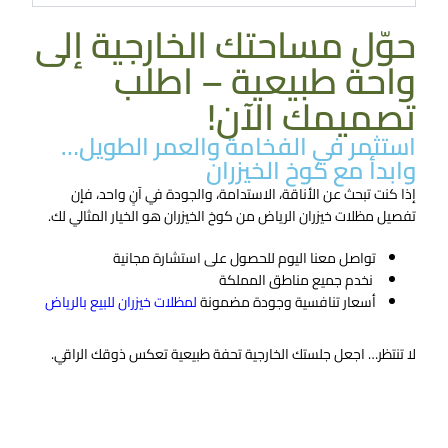
حوّل مساحتك الخارجية إلى
واحة طبيعية – اطلب
تصميمك الآن!
استثمر في الفخامة والعمر الطويل…
وابدأ مع كوخ الخيزران
إذا كنت تبحث عن الأناقة، الاستدامة، والجودة في آنٍ واحد، فإن
تفصيل مظلات خيزران الرياض
من كوخ الخيزران هو الخيار المثالي لك.
تواصل معنا اليوم للحصول على استشارة مجانية
نخدم جميع مناطق المملكة
أسعار تنافسية وجودة مضمونة
لمظلات خيزران للبيع بالرياض
لا تنتظر… اجعل جلستك الخارجية تحفة طبيعية تعكس ذوقك الراقي.
تواصل معنا الان