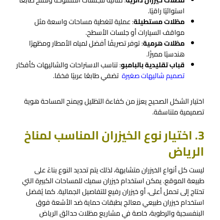
مظلات خيزران دائرية
: مثالية للجلسات المفتوحة وتمنح طابعًا
استوائيًا راقيًا.
مظلات مستطيلة
: عملية لتغطية مساحات واسعة مثل
مواقف السيارات أو جلسات الأسطح.
مظلات هرمية
: توفر تصريفًا أفضل لمياه الأمطار ومظهرًا
هندسيًا مميزًا.
قباب تقليدية بالبامبو
: تناسب الاستراحات والشاليهات كأفكار
تصميم شاليهات صغيرة
تضفي طابعًا عربيًا فخمًا.
اختيار الشكل الصحيح يعزز من كفاءة التظليل ويمنح المساحة هوية
تصميمية متناسقة.
3. اختيار نوع الخيزران المناسب لمناخ
الرياض
ليست كل أنواع الخيزران متشابهة، لذلك يتم تحديد النوع بناءً على
طبيعة الموقع. يمكن استخدام خيزران سميك للمساحات الكبيرة التي
تحتاج إلى تحمل أعلى، أو خيزران رفيع للتفاصيل الجمالية. كما يُفضل
استخدام خيزران طبيعي معالج بطبقات حماية ضد الأشعة فوق
البنفسجية والرطوبة، خاصة في مشاريع مظلات حدائق الرياض