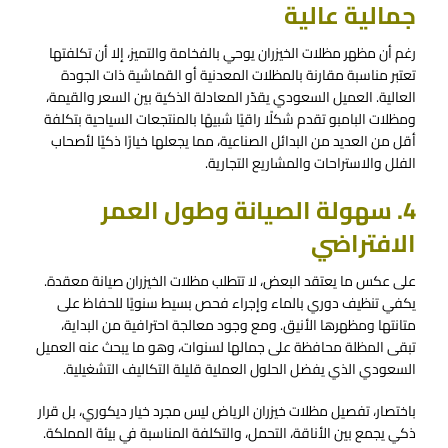
جمالية عالية
رغم أن مظهر مظلات الخيزران يوحي بالفخامة والتميز، إلا أن تكلفتها
تعتبر مناسبة مقارنة بالمظلات المعدنية أو القماشية ذات الجودة
العالية. العميل السعودي يقدّر المعادلة الذكية بين السعر والقيمة،
ومظلات البامبو تقدم شكلًا راقيًا شبيهًا بالمنتجعات السياحية بتكلفة
أقل من العديد من البدائل الصناعية، مما يجعلها خيارًا ذكيًا لأصحاب
الفلل والاستراحات والمشاريع التجارية.
4. سهولة الصيانة وطول العمر
الافتراضي
على عكس ما يعتقد البعض، لا تتطلب مظلات الخيزران صيانة معقدة.
يكفي تنظيف دوري بالماء وإجراء فحص بسيط سنويًا للحفاظ على
متانتها ومظهرها الأنيق. ومع وجود معالجة احترافية من البداية،
تبقى المظلة محافظة على جمالها لسنوات، وهو ما يبحث عنه العميل
السعودي الذي يفضل الحلول العملية قليلة التكاليف التشغيلية.
باختصار، تفصيل مظلات خيزران الرياض ليس مجرد خيار ديكوري، بل قرار
ذكي يجمع بين الأناقة، التحمل، والتكلفة المناسبة في بيئة المملكة.