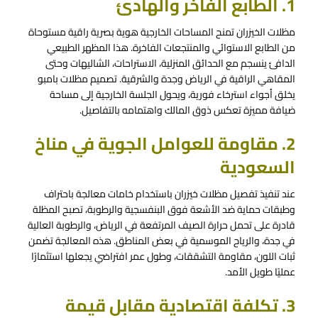
1. الطابع الفاخر والهادئ
مظلات الخيزران تمنح المساحات الخارجية هوية بصرية راقية مستوحاة
من الطابع الاستوائي والمنتجعات الفاخرة. هذا المظهر الطبيعي
الدافئ ينسجم مع الحدائق المنزلية، الاستراحات، الشاليهات وحتى
المقاهي الراقية في الرياض وجدة والشرقية. تصميم مظلات بامبو
يخلق أجواء استرخاء فورية، ويحول الجلسة الخارجية إلى مساحة
ضيافة مميزة تعكس ذوق المالك واهتمامه بالتفاصيل.
2. مقاومة للعوامل الجوية في مناخ
السعودية
عند تنفيذ تفصيل مظلات خيزران باستخدام خامات معالجة باحتراف
وطبقات حماية ضد الأشعة فوق البنفسجية والرطوبة، تصبح المظلة
قادرة على تحمل حرارة الصيف المرتفعة في الرياض، والرطوبة العالية
في جدة، والرياح الموسمية في بعض المناطق. هذه المعالجة تضمن
ثبات اللون، مقاومة التشققات، وطول عمر افتراضي يجعلها استثمارًا
عمليًا طويل الأمد.
3. تكلفة اقتصادية مقابل قيمة