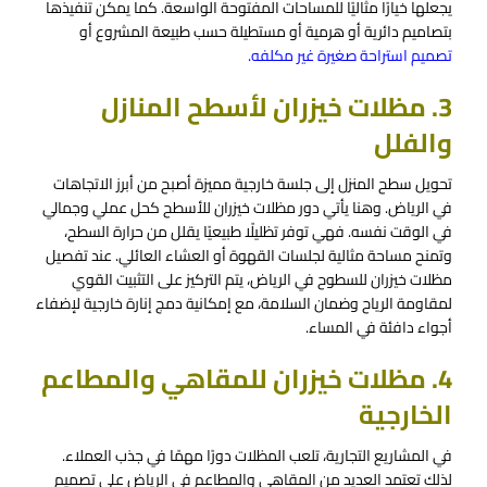
يجعلها خيارًا مثاليًا للمساحات المفتوحة الواسعة. كما يمكن تنفيذها
بتصاميم دائرية أو هرمية أو مستطيلة حسب طبيعة المشروع أو
تصميم استراحة صغيرة غير مكلفه
.
3. مظلات خيزران لأسطح المنازل
والفلل
تحويل سطح المنزل إلى جلسة خارجية مميزة أصبح من أبرز الاتجاهات
في الرياض. وهنا يأتي دور مظلات خيزران للأسطح كحل عملي وجمالي
في الوقت نفسه. فهي توفر تظليلًا طبيعيًا يقلل من حرارة السطح،
وتمنح مساحة مثالية لجلسات القهوة أو العشاء العائلي. عند تفصيل
مظلات خيزران للسطوح في الرياض، يتم التركيز على التثبيت القوي
لمقاومة الرياح وضمان السلامة، مع إمكانية دمج إنارة خارجية لإضفاء
أجواء دافئة في المساء.
4. مظلات خيزران للمقاهي والمطاعم
الخارجية
في المشاريع التجارية، تلعب المظلات دورًا مهمًا في جذب العملاء.
لذلك تعتمد العديد من المقاهي والمطاعم في الرياض على تصميم