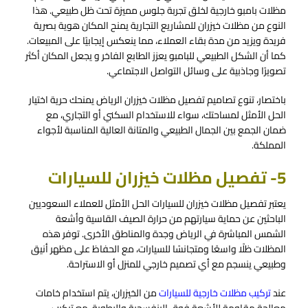
مظلات بامبو خارجية لخلق تجربة جلوس مميزة تحت ظل طبيعي. هذا
النوع من مظلات خيزران للمشاريع التجارية يمنح المكان هوية بصرية
فريدة ويزيد من مدة بقاء العملاء، مما ينعكس إيجابيًا على المبيعات.
كما أن الشكل الطبيعي للبامبو يعزز الطابع الفاخر و يجعل المكان أكثر
تصويرًا وجاذبية على وسائل التواصل الاجتماعي.
باختصار، تنوع تصاميم تفصيل مظلات خيزران الرياض يمنحك حرية اختيار
الحل الأمثل لمساحتك، سواء للاستخدام السكني أو التجاري، مع
ضمان الجمع بين الجمال الطبيعي والمتانة العالية المناسبة لأجواء
المملكة.
5-
تفصيل مظلات خيزران للسيارات
يعتبر تفصيل مظلات خيزران للسيارات الحل الأمثل للعملاء السعوديين
الباحثين عن حماية سيارتهم من حرارة الصيف القاسية وأشعة
الشمس المباشرة في الرياض وجدة والمناطق الأخرى. توفر هذه
المظلات ظلًا واسعًا ومتجانسًا للسيارات، مع الحفاظ على مظهر أنيق
وطبيعي ينسجم مع أي تصميم خارجي للمنزل أو الاستراحة.
عند
تركيب مظلات خارجية للسيارات
من الخيزران، يتم استخدام خامات