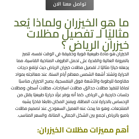
تواصل معنا الان
ما هو الخيزران ولماذا يُعد
مثاليًا لـ تفصيل مظلات
خيزران الرياض ؟
الخيزران هو مادة طبيعية قوية وخفيفة في الوقت نفسه، تتميز
بالمرونة العالية والقدرة على تحمل الظروف المناخية القاسية، مما
يجعله خيارًا مثاليًا لـ
تفصيل مظلات خيزران الرياض
حيث ترتفع درجات
الحرارة وتشتد أشعة الشمس معظم أيام السنة. عند معالجته بمواد
مقاومة للرطوبة والأشعة فوق البنفسجية، يصبح الخيزران مناسبًا
تمامًا لتنفيذ مظلات حدائق، مظلات استراحات، مظلات أسطح، ومظلات
جلسات خارجية في الرياض. كما أنه يوفر عزلًا حراريًا طبيعيًا يقلل من
الإحساس بالحرارة تحت المظلة، ويمنح المكان طابعًا فاخرًا يشبه
المنتجعات، وهو ما يبحث عنه العميل السعودي عند تصميم مظلات
بامبو بالرياض تجمع بين الشكل الجمالي، المتانة، والسعر المناسب.
أهم مميزات مظلات الخيزران: