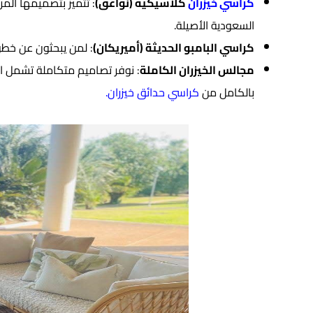
كراسي خيزران
كلاسيكية (نواعق)
:
تتميز بتصميمها المري
السعودية الأصيلة.
كراسي البامبو الحديثة (أميريكان)
:
لمن يبحثون عن خطو
مجالس الخيزران الكاملة
:
نوفر تصاميم متكاملة تشمل ال
بالكامل من
كراسي حدائق خيزران
.