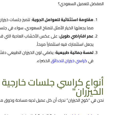
المفضل للعميل السعودي؟
مقاومة استثنائية للعوامل الجوية
:
تتميز
جلسات خيزران
مما يجعلها الخيار الأمثل للمناخ السعودي، سواء في ج
عمر افتراضي طويل
:
على عكس الأخشاب العادية التي قد ت
يجعل استثمارك فيه استثماراً مربحاً.
لمسة جمالية طبيعية
:
في
كراسي خيزران للحدائق
الخضراء.
أنواع كراسي جلسات خارجية​ 
الخيزران"
نحن في “كوخ الخيزران” ندرك أن كل عميل لديه مساحة وذوق مخ