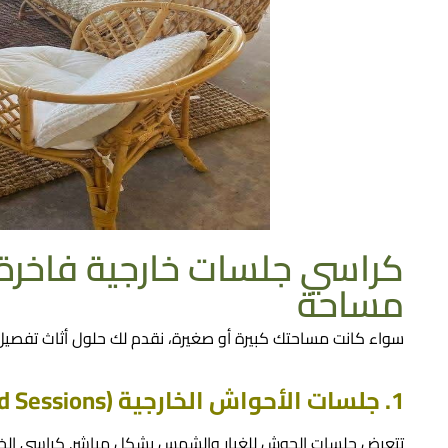
كراسي جلسات خارجية​ فاخرة 
مساحة
سواء كانت مساحتك كبيرة أو صغيرة، نقدم لك حلول
أثاث تفصيل
1. جلسات الأحواش الخارجية (Front/Backyard Sessions):
تتعرض جلسات الحوش للغبار والشمس بشكل مباشر. كراسي الخ