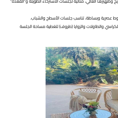
ح وظهيرها العالي، مثالية لجلسات الاسترخاء الطويلة و”القعدة”
ط عصرية وبساطة، تناسب جلسات الأسطح والشباب.
كراسي والطاولات والزوايا (طروف) لتغطية مساحة الجلسة