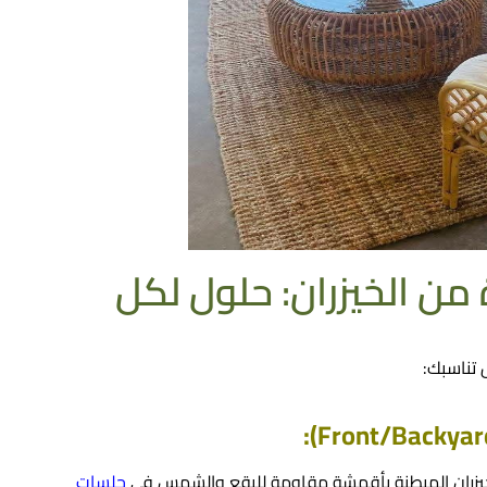
من الخيزران: حلول لكل
تناسبك:
يزران المبطنة بأقمشة مقاومة للبقع والشمس في
جلسات