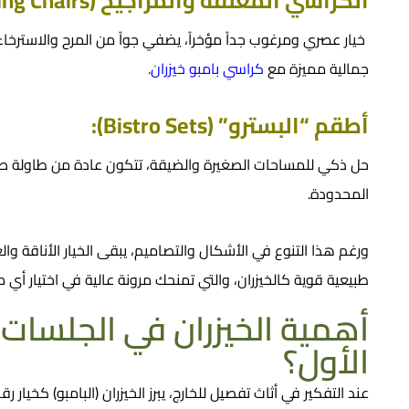
الكراسي المعلقة والمراجيح (Swing Chairs):
خيار عصري ومرغوب جداً مؤخراً، يضفي جواً من المرح والاسترخا
جمالية مميزة مع
كراسي بامبو خيزران
.
أطقم “البسترو” (Bistro Sets):
حل ذكي للمساحات الصغيرة والضيقة، تتكون عادة من طاولة صغ
المحدودة.
ورغم هذا التنوع في الأشكال والتصاميم، يبقى الخيار الأناقة و
طبيعية قوية كالخيزران، والتي تمنحك مرونة عالية في اختيار أي م
أهمية الخيزران في الجلسات ال
الأول؟
عند التفكير في
أثاث تفصيل
للخارج، يبرز الخيزران (البامبو) كخيار 