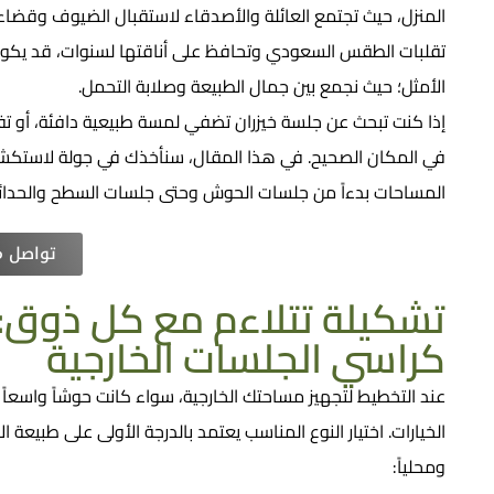
المنزل، حيث تجتمع العائلة والأصدقاء لاستقبال الضيوف وقضاء
تقلبات الطقس السعودي وتحافظ على أناقتها لسنوات، قد يكون تحد
الأمثل؛ حيث نجمع بين جمال الطبيعة وصلابة التحمل.
إذا كنت تبحث عن جلسة خيزران تضفي لمسة طبيعية دافئة، أو ت
في المكان الصحيح. في هذا المقال، سنأخذك في جولة لاستكشاف 
المساحات بدءاً من جلسات الحوش وحتى جلسات السطح والحدائ
تواصل مع
تشكيلة تتلاءم مع كل ذوق: د
كراسي الجلسات الخارجية
عند التخطيط لتجهيز مساحتك الخارجية، سواء كانت حوشاً واسعاً أو
الخيارات. اختيار النوع المناسب يعتمد بالدرجة الأولى على طبيعة الا
ومحلياً: