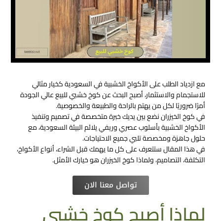
مع ازدياد الطلب على الأكواخ الخشبية في السعودية كخيار مثالي
للاستجمام والاستثمار، أصبح البحث عن كوخ خشبي للبيع​ عالي الجودة
أمرًا ضروريًا لكل من يهتم بالراحة والطبيعة والخصوصية.
في كوخ الخيزران نضع بين يديك خبرة متخصصة في تصميم وتنفيذ
الأكواخ الخشبية بأسلوب عصري وريفي يلائم البيئة السعودية، مع
حلول جاهزة ومخصصة تلبي جميع الاحتياجات.
في هذا المقال ستتعرف على كل ما يهمك قبل الشراء، أنواع الأكواخ،
التكلفة، التصاميم، ولماذا كوخ الخيزران هو خيارك الأمثل.
تواصل معنا الان
لماذا أصبح كوخ خشبي