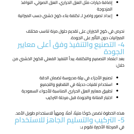
إضافة خيارات مثل العزل الحراري، العزل الصوتي، النوافذ
المزدوجة
إعداد تصور واضح لـ تكلفة بناء كوخ خشبي حسب الميزانية
نحرص في كوخ الخيزران على تقديم حلول مرنة تناسب مختلف
الميزانيات دون التأثير على الجودة.
4- التصنيع والتنفيذ وفق أعلى معايير
الجودة
بعد اعتماد التصميم والتكلفة، يبدأ التنفيذ الفعلي للكوخ الخشبي من
خلال:
تصنيع الأجزاء في بيئة مدروسة لضمان الدقة
استخدام تقنيات حديثة في التقطيع والتجميع
تطبيق معايير العزل الحراري المناسبة للأجواء السعودية
اختبار المتانة والجودة قبل مرحلة التركيب
هذه الخطوة تضمن كوخًا متينًا، آمنًا، ومهيأ للاستخدام طويل الأمد.
5- التركيب والتسليم الجاهز للاستخدام
في المرحلة الأخيرة نقوم بـ: