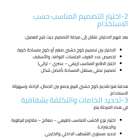
تواصل معنا الان
2-اختيار التصميم المناسب حسب
الاستخدام
بعد فهم الاحتياج، ننتقل إلى مرحلة التصميم، حيث نتيح للعميل:
الاختيار بين تصميم كوخ خشبي صغير أو كوخ بمساحة كبيرة
تخصيص عدد الغرف، الجلسات، النوافذ، والأسقف
اختيار الطابع المناسب (ريفي – عصري – تراثي)
تصميم عملي يستغل المساحة بأفضل شكل
هدفنا هو تقديم كوخ خشبي للبيع​ يجمع بين الجمال، الراحة، وسهولة
الاستخدام.
3-تحديد الخامات والتكلفة بشفافية
في هذه المرحلة يتم:
اختيار نوع الخشب المناسب (طبيعي – معالج – مقاوم للرطوبة
والحشرات)
تحديد مستوى التشطيب الداخلي والخارجي