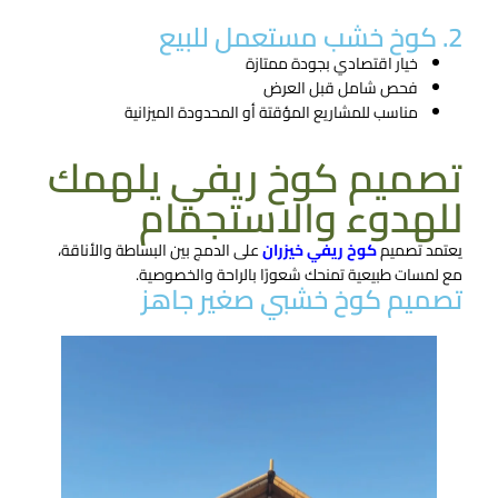
2. كوخ خشب مستعمل للبيع
خيار اقتصادي بجودة ممتازة
فحص شامل قبل العرض
مناسب للمشاريع المؤقتة أو المحدودة الميزانية
تصميم كوخ ريفي يلهمك
للهدوء والاستجمام
يعتمد تصميم
كوخ ريفي خيزران
على الدمج بين البساطة والأناقة،
مع لمسات طبيعية تمنحك شعورًا بالراحة والخصوصية.
تصميم كوخ خشبي صغير جاهز