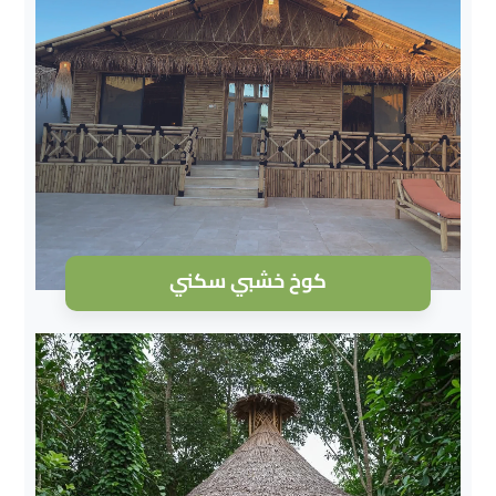
كوخ خشبي سكني