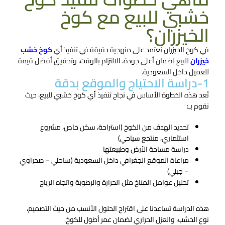
خشبي للبيع​ مع كوخ
الخيزران؟
في كوخ الخيزران نعتمد على منهجية دقيقة في تنفيذ أي
كوخ خشب
خيزران
للبيع​ لضمان أعلى جودة، الالتزام بالوقت، وتحقيق أفضل قيمة
للعميل داخل السعودية.
1-دراسة الاحتياج والموقع بدقة
تُعد هذه الخطوة الأساس في نجاح تنفيذ أي كوخ خشبي للبيع​، حيث
نقوم بـ:
تحديد الهدف من الكوخ (استراحة، سكن خاص، مشروع
استثماري، منتجع سياحي)
دراسة مساحة الأرض وطبيعتها
مراعاة الموقع الجغرافي داخل السعودية (ساحلي – صحراوي
– جبلي)
تحليل عوامل المناخ مثل الحرارة والرطوبة واتجاه الرياح
هذه الدراسة تساعدنا على اقتراح الحلول الأنسب من حيث التصميم،
نوع الخشب، والعزل الحراري لضمان عمر أطول للكوخ.