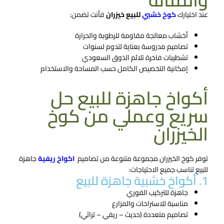
والمتانة
عند اختيارك
كوخ خشبي
للبيع​ خيزران
فأنت تضمن:
أخشاب معالجة مقاومة للرطوبة والحرارة
تصاميم مدروسة بعناية لتدوم لسنوات
تشطيبات فاخرة تلائم الذوق السعودي
إمكانية التخصيص الكامل حسب المساحة والاستخدام
أكواخ جاهزة للبيع حل
سريع وعملي من كوخ
الخيزران
توفر كوخ الخيزران مجموعة متنوعة من تصاميم
اكواخ ريفية
جاهزة
للبيع تناسب جميع الاحتياجات:
1. أكواخ خشبية جاهزة للبيع
جاهزة للتركيب الفوري
مناسبة للاستراحات والمزارع
تصاميم متعددة (حديث – ريفي – تراثي)