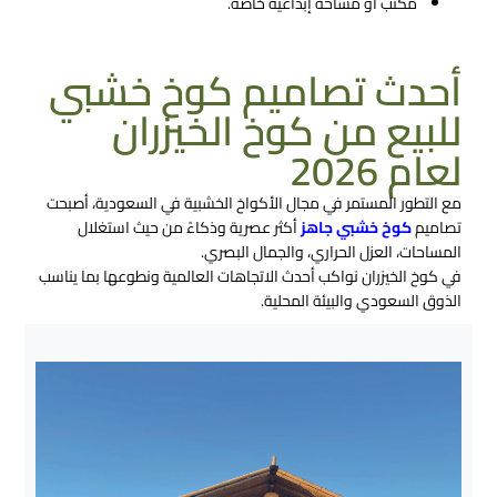
مكتب أو مساحة إبداعية خاصة.
أحدث تصاميم كوخ خشبي
للبيع​ من كوخ الخيزران
لعام 2026
مع التطور المستمر في مجال الأكواخ الخشبية في السعودية، أصبحت
تصاميم
كوخ خشبي جاهز
أكثر عصرية وذكاءً من حيث استغلال
المساحات، العزل الحراري، والجمال البصري.
في كوخ الخيزران نواكب أحدث الاتجاهات العالمية ونطوعها بما يناسب
الذوق السعودي والبيئة المحلية.