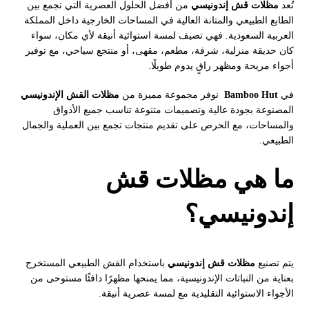
تُعد
مظلات قش إندونيسي
من أفضل الحلول العصرية التي تجمع بين
الطابع الطبيعي والمتانة العالية في المساحات الخارجية داخل المملكة
العربية السعودية. فهي تضيف لمسة استوائية أنيقة لأي مكان، سواء
كان حديقة منزلية، شرفة، مطعم، مقهى، أو منتجع سياحي، مع توفير
أجواء مريحة ومظهر راقٍ يدوم طويلًا.
في
Bamboo Hut
نوفر مجموعة مميزة من
مظلات القش الإندونيسي
المصنوعة بجودة عالية وتصميمات متنوعة تناسب جميع الأذواق
والمساحات، مع الحرص على تقديم منتجات تجمع بين العملية والجمال
الطبيعي.
ما هي مظلات قش
إندونيسي؟
يتم تصنيع
مظلات قش إندونيسي
باستخدام القش الطبيعي المستخرج
بعناية من النباتات الإندونيسية، مما يمنحها مظهرًا دافئًا مستوحى من
الأجواء الاستوائية التقليدية مع لمسة عصرية أنيقة.