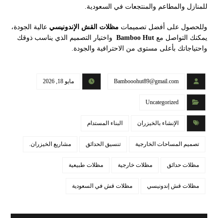
للمنازل والمطاعم والمنتجعات في السعودية.
وللحصول على أفضل تصميمات
مظلات القش الإندونيسي
عالية الجودة،
يمكنك التواصل مع
Bamboo Hut
واختيار التصميم الذي يناسب ذوقك
واحتياجاتك بأعلى مستوى من الاحترافية والجودة.
Bambooohut89@gmail.com
مايو 18, 2026
Uncategorized
الإنشاء بالخيزران
البناء المستدام
تصميم المساحات الخارجية
تنسيق الحدائق
مشاريع الخيزران.
مظلات حدائق
مظلات خارجية
مظلات طبيعية
مظلات قش إندونيسي
مظلات قش في السعودية